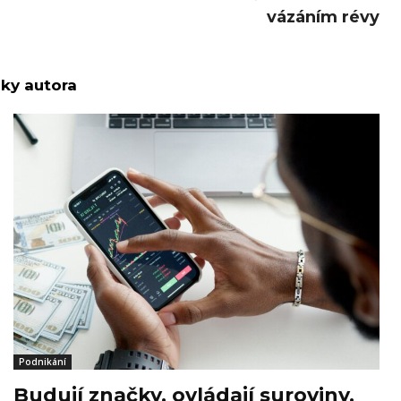
vázáním révy
nky autora
Podnikání
Budují značky, ovládají suroviny.