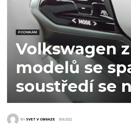
PODNIKÁNÍ
Volkswagen z
modelů se sp
soustředí se 
30.6.2022
BY
SVET V OBRAZE