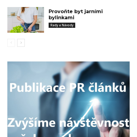
Provoňte byt jarními
bylinkami
Rady a Návody