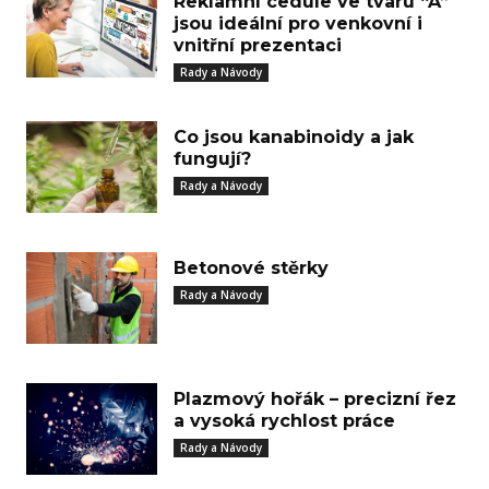
Reklamní cedule ve tvaru “A”
jsou ideální pro venkovní i
vnitřní prezentaci
Rady a Návody
Co jsou kanabinoidy a jak
fungují?
Rady a Návody
Betonové stěrky
Rady a Návody
Plazmový hořák – precizní řez
a vysoká rychlost práce
Rady a Návody