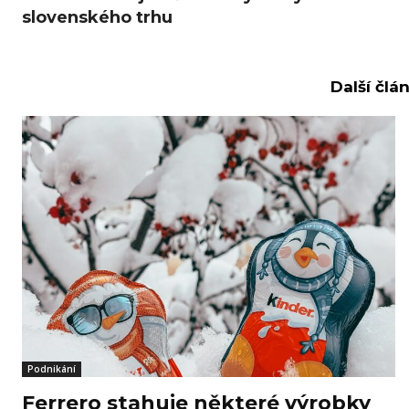
slovenského trhu
Další člá
Podnikání
Ferrero stahuje některé výrobky