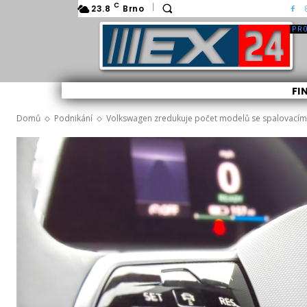
C
23.8
Brno
FI
Domů
Podnikání
Volkswagen zredukuje počet modelů se spalovacím 