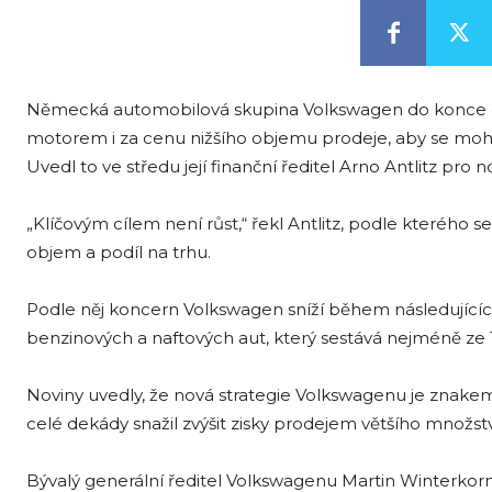
Německá automobilová skupina Volkswagen do konce 
motorem i za cenu nižšího objemu prodeje, aby se mohl
Uvedl to ve středu její finanční ředitel Arno Antlitz pro n
„Klíčovým cílem není růst,“ řekl Antlitz, podle kterého 
objem a podíl na trhu.
Podle něj koncern Volkswagen sníží během následujících
benzinových a naftových aut, který sestává nejméně ze
Noviny uvedly, že nová strategie Volkswagenu je znak
celé dekády snažil zvýšit zisky prodejem většího množství
Bývalý generální ředitel Volkswagenu Martin Winterkorn