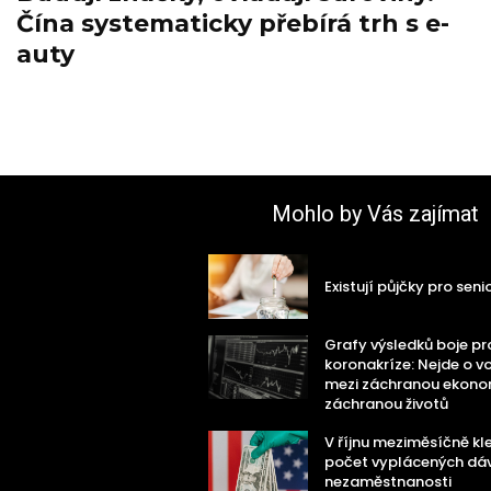
Čína systematicky přebírá trh s e-
auty
Mohlo by Vás zajímat
Existují půjčky pro seni
Grafy výsledků boje pr
koronakríze: Nejde o v
mezi záchranou ekono
záchranou životů
V říjnu meziměsíčně kle
počet vyplácených dáv
nezaměstnanosti