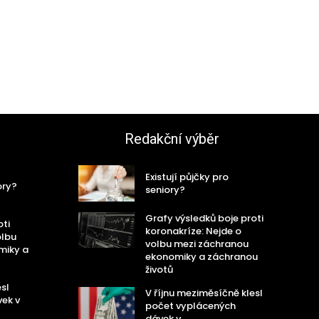
Redakční výběr
Existují půjčky pro
ory?
seniory?
Grafy výsledků boje proti
oti
koronakríze: Nejde o
olbu
volbu mezi záchranou
miky a
ekonomiky a záchranou
životů
sl
V říjnu meziměsíčně klesl
ek v
počet vyplácených
dávek v