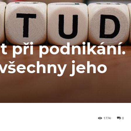
t při podnikání.
 všechny jeho
1774
0