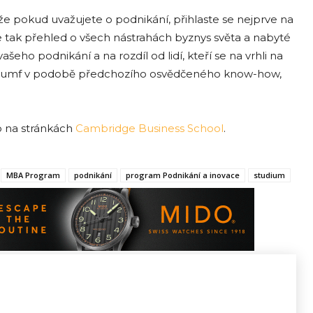
že pokud uvažujete o podnikání, přihlaste se nejprve na
tak přehled o všech nástrahách byznys světa a nabyté
šeho podnikání a na rozdíl od lidí, kteří se na vrhli na
ávu trumf v podobě předchozího osvědčeného know-how,
o na stránkách
Cambridge Business School
.
MBA Program
podnikání
program Podnikání a inovace
studium