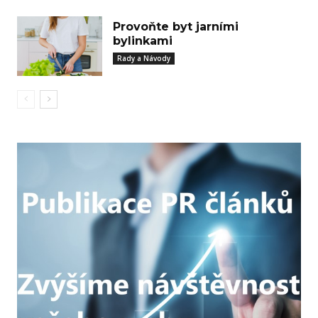
Provoňte byt jarními
bylinkami
Rady a Návody