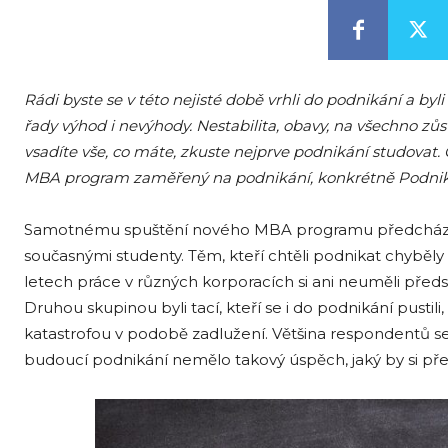
Rádi byste se v této nejisté době vrhli do podnikání a byl
řady výhod i nevýhody. Nestabilita, obavy, na všechno zůs
vsadíte vše, co máte, zkuste nejprve podnikání studovat
MBA program zaměřený na podnikání, konkrétně Podniká
Samotnému spuštění nového MBA programu předcházelo 
současnými studenty. Těm, kteří chtěli podnikat chyběly 
letech práce v různých korporacích si ani neuměli předs
Druhou skupinou byli tací, kteří se i do podnikání pustil
katastrofou v podobě zadlužení. Většina respondentů se
budoucí podnikání nemělo takový úspěch, jaký by si pře