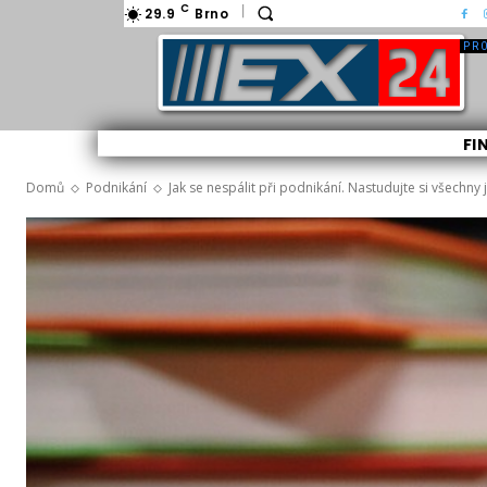
C
29.9
Brno
FI
Domů
Podnikání
Jak se nespálit při podnikání. Nastudujte si všechny 