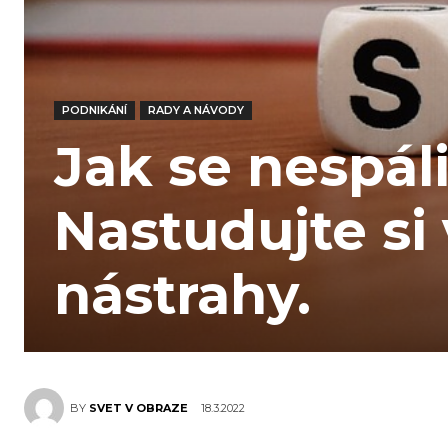
PODNIKÁNÍ
RADY A NÁVODY
Jak se nespáli
Nastudujte si
nástrahy.
18.3.2022
BY
SVET V OBRAZE