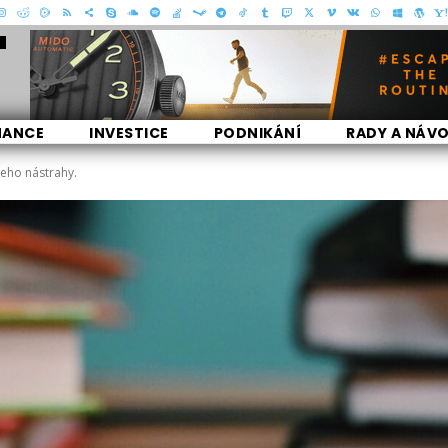
- Reklama -
NANCE
INVESTICE
PODNIKÁNÍ
RADY A NÁV
jeho nástrahy.