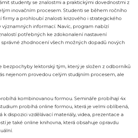
ámit studenty se znalostmi a praktickými dovednostmi z
celým inovačním procesem. Studenti se během ročního
í firmy a prohloubí znalosti krizového i strategického
y významných informací. Navíc, program nabízí
znalostí potřebných ke zdokonalení nastavení
a správné zhodnocení všech možných dopadů nových
 bezpochyby lektorský tým, který je složen z odborníků
 vás nejenom provedou celým studijním procesem, ale
a probíhá kombinovanou formou. Semináře probíhají 4x
 studium probíhá online formou, která je velmi oblíbená,
 k dispozici vzdělávací materiály, videa, prezentace a
tí je také online knihovna, která obsahuje opravdu
uální.