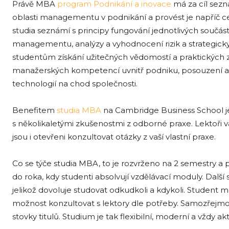
Právě MBA
program Podnikání a inovace
má za cíl sezn
oblasti managementu v podnikání a provést je napříč 
studia seznámí s principy fungování jednotlivých součást
managementu, analýzy a vyhodnocení rizik a strategick
studentům získání užitečných vědomostí a praktických 
manažerských kompetencí uvnitř podniku, posouzení 
technologií na chod společnosti.
Benefitem
studia MBA
na Cambridge Business School je
s několikaletými zkušenostmi z odborné praxe. Lektoři
jsou i otevřeni konzultovat otázky z vaší vlastní praxe.
Co se týče studia MBA, to je rozvrženo na 2 semestry 
do roka, kdy studenti absolvují vzdělávací moduly. Další
jelikož dovoluje studovat odkudkoli a kdykoli. Student má
možnost konzultovat s lektory dle potřeby. Samozřejmos
stovky titulů. Studium je tak flexibilní, moderní a vždy akt