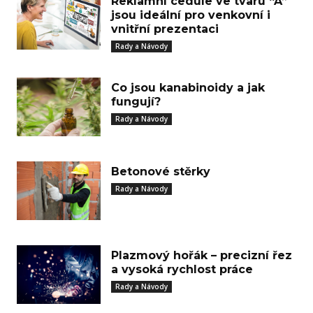
Reklamní cedule ve tvaru “A”
jsou ideální pro venkovní i
vnitřní prezentaci
Rady a Návody
Co jsou kanabinoidy a jak
fungují?
Rady a Návody
Betonové stěrky
Rady a Návody
Plazmový hořák – precizní řez
a vysoká rychlost práce
Rady a Návody