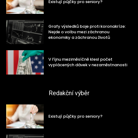
Existují půjčky pro seniory?
Grafy výsledků boje proti koronakríze:
Nejde o volbu mezi záchranou
ekonomiky a záchranou životů
V říjnu meziměsíčně klesl počet
vyplácených dávek v nezaměstnanosti
Redakční výběr
Existují půjčky pro seniory?