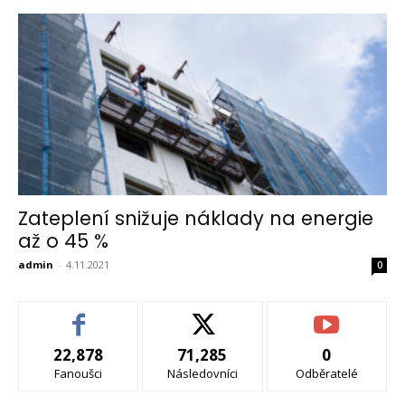
Zateplení snižuje náklady na energie
až o 45 %
admin
-
4.11.2021
0
22,878
71,285
0
Fanoušci
Následovníci
Odběratelé